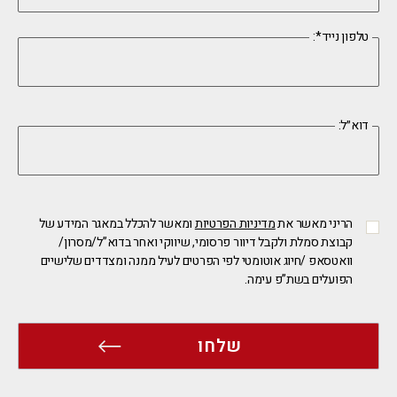
:*טלפון נייד
:דוא״ל
הריני מאשר את
מדיניות הפרטיות
ומאשר להכלל במאגר המידע של
קבוצת סמלת ולקבל דיוור פרסומי, שיווקי ואחר בדוא”ל/מסרון/
וואטסאפ /חיוג אוטומטי לפי הפרטים לעיל ממנה ומצדדים שלישיים
הפועלים בשת”פ עימה.