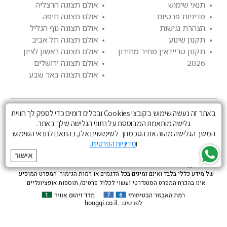
תנאי שימוש
אולם תצוגה הרצליה
מדיניות פרטיות
אולם תצוגה חיפה
הצהרת נגישות
אולם תצוגה נוף הגליל
תקנון שינוע
אולם תצוגה תל אביב
תקנון טריידאין מחיר מחירון
אולם תצוגה ראשון לציון
2026
אולם תצוגה ירושלים
אולם תצוגה באר שבע
באתר זה נעשה שימוש בקובצי Cookies ובכלים דומים כדי לספק לך חוויית
גלישה מותאמת המבוססת על נתוני הגלישה שלך באתר.
המשך הגלישה מהווה את הסכמתך לשימושים אלו, בהתאם לתנאי השימוש
ו
מדיניות הפרטיות.
הצבעים הינם להמחשה בלבד וייתכנו הבדלי גוונים בין הצבעים המופיעים לבין
אישור
הצבעים כפי שהם במציאות. השרותים המוצעים כפופים לתנאים והגבלות ( מימון ,
טרייד אין ) וכרוכים בתשלום . התמונות המפרטים והנתונים הנ”ל הינם בעלי אופי
של מידע כללי בלבד ואינם זמינים בכל הדגמים או רמות הגימור. המפרט המופיע
אינו בהכרח המפרט הסטנדרטי ועשוי לכלול פרטים/ תוספות אופציונליים
בתשלום. היצרן והחברה שומרים לעצמם לתקן או לשנות את הנתונים והמפרטים
השונים בכל עת וללא הודעה מוקדמת. המפרט המחייב הוא זה שייכלל בהסכם
הזמנת רכב בלבד. ניתן לקבל ייעוץ ופירוט מנציגי המכירות. נתוני הצריכה הם על פי
נתוני מעבדה של היצרן - הצריכה וטווח הנסיעה בפועל מושפע מגורמים שונים, בין