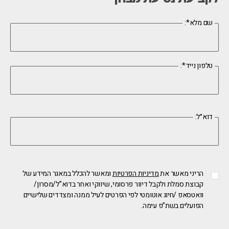
:*שם מלא
:*טלפון נייד
:דוא״ל
הריני מאשר את
מדיניות הפרטיות
ומאשר להכלל במאגר המידע של
קבוצת סמלת ולקבל דיוור פרסומי, שיווקי ואחר בדוא”ל/מסרון/
וואטסאפ /חיוג אוטומטי לפי הפרטים לעיל ממנה ומצדדים שלישיים
הפועלים בשת”פ עימה.