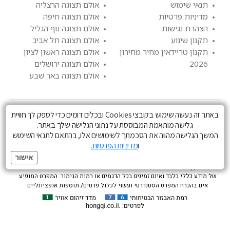
תנאי שימוש
אולם תצוגה הרצליה
מדיניות פרטיות
אולם תצוגה חיפה
הצהרת נגישות
אולם תצוגה נוף הגליל
תקנון שינוע
אולם תצוגה תל אביב
תקנון טריידאין מחיר מחירון
אולם תצוגה ראשון לציון
2026
אולם תצוגה ירושלים
אולם תצוגה באר שבע
באתר זה נעשה שימוש בקובצי Cookies ובכלים דומים כדי לספק לך חוויית
גלישה מותאמת המבוססת על נתוני הגלישה שלך באתר.
המשך הגלישה מהווה את הסכמתך לשימושים אלו, בהתאם לתנאי השימוש
ו
מדיניות הפרטיות.
הצבעים הינם להמחשה בלבד וייתכנו הבדלי גוונים בין הצבעים המופיעים לבין
אישור
הצבעים כפי שהם במציאות. השרותים המוצעים כפופים לתנאים והגבלות ( מימון ,
טרייד אין ) וכרוכים בתשלום . התמונות המפרטים והנתונים הנ”ל הינם בעלי אופי
של מידע כללי בלבד ואינם זמינים בכל הדגמים או רמות הגימור. המפרט המופיע
אינו בהכרח המפרט הסטנדרטי ועשוי לכלול פרטים/ תוספות אופציונליים
בתשלום. היצרן והחברה שומרים לעצמם לתקן או לשנות את הנתונים והמפרטים
השונים בכל עת וללא הודעה מוקדמת. המפרט המחייב הוא זה שייכלל בהסכם
הזמנת רכב בלבד. ניתן לקבל ייעוץ ופירוט מנציגי המכירות. נתוני הצריכה הם על פי
נתוני מעבדה של היצרן - הצריכה וטווח הנסיעה בפועל מושפע מגורמים שונים, בין