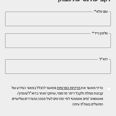
:*שם מלא
:*טלפון נייד
:דוא״ל
הריני מאשר את
מדיניות הפרטיות
ומאשר להכלל במאגר המידע של
קבוצת סמלת ולקבל דיוור פרסומי, שיווקי ואחר בדוא”ל/מסרון/
וואטסאפ /חיוג אוטומטי לפי הפרטים לעיל ממנה ומצדדים שלישיים
הפועלים בשת”פ עימה.