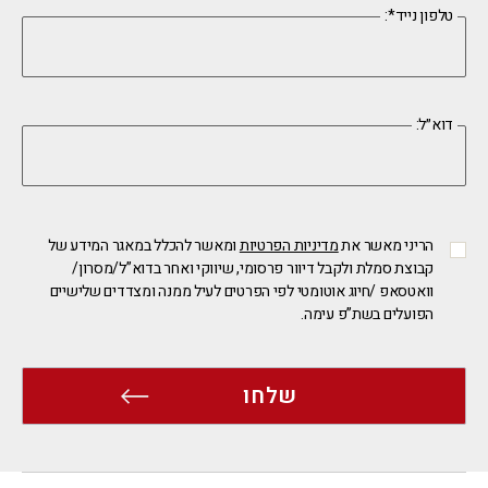
:*טלפון נייד
:דוא״ל
הריני מאשר את
מדיניות הפרטיות
ומאשר להכלל במאגר המידע של
קבוצת סמלת ולקבל דיוור פרסומי, שיווקי ואחר בדוא”ל/מסרון/
וואטסאפ /חיוג אוטומטי לפי הפרטים לעיל ממנה ומצדדים שלישיים
הפועלים בשת”פ עימה.