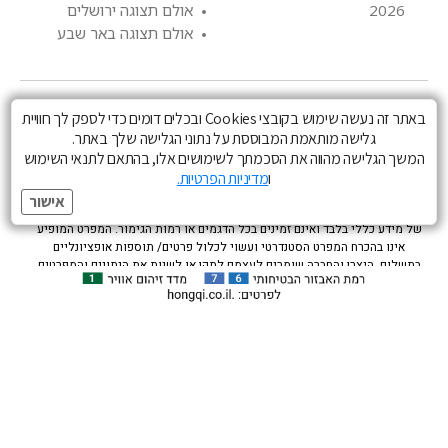
2026
אולם תצוגה ירושלים
אולם תצוגה באר שבע
באתר זה נעשה שימוש בקובצי Cookies ובכלים דומים כדי לספק לך חוויית
גלישה מותאמת המבוססת על נתוני הגלישה שלך באתר.
המשך הגלישה מהווה את הסכמתך לשימושים אלו, בהתאם לתנאי השימוש
הצבעים הינם להמחשה בלבד וייתכנו הבדלי גוונים בין הצבעים המופיעים לבין
ו
מדיניות הפרטיות.
הצבעים כפי שהם במציאות. השרותים המוצעים כפופים לתנאים והגבלות ( מימון ,
אישור
טרייד אין ) וכרוכים בתשלום . התמונות המפרטים והנתונים הנ”ל הינם בעלי אופי
של מידע כללי בלבד ואינם זמינים בכל הדגמים או רמות הגימור. המפרט המופיע
אינו בהכרח המפרט הסטנדרטי ועשוי לכלול פרטים/ תוספות אופציונליים
בתשלום. היצרן והחברה שומרים לעצמם לתקן או לשנות את הנתונים והמפרטים
השונים בכל עת וללא הודעה מוקדמת. המפרט המחייב הוא זה שייכלל בהסכם
הזמנת רכב בלבד. ניתן לקבל ייעוץ ופירוט מנציגי המכירות. נתוני הצריכה הם על פי
נתוני מעבדה של היצרן - הצריכה וטווח הנסיעה בפועל מושפע מגורמים שונים, בין
היתר, ממהירות הנסיעה, אופי הנהיגה, מצב הצמיגים, שימוש באביזרים, תנאי
הסביבה, קיבולת סוללת ההנעה בראשית הנסיעה, גיל הסוללה, ושימוש בהתקן
טעינה תקין ויכולים אף להגיע לפער משמעותי לעומת נתוני המעבדה. קיבולת
הסוללה מצטמצמת לאורך זמן ובכלל זה כתוצאה מאופן השימוש. קצב הטעינה
בפועל תלוי גם בתשתיות של הנכס. מערכות הבטיחות הינן מערכות עזר בלבד
הפועלות בתנאים ומגבלות ואינן באות להחליף אחריות ושיקול דעת, נהיגה זהירה
והקפדה על החוק.